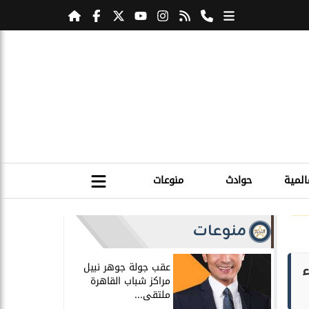
المية
حوادث
منوعات
منوعات
ء
عقب جولة جوهر نبيل
مراكز شباب القاهرة
ملتقى...