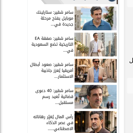
سامر شقير: ستارلينك
موبايل يفتح مرحلة
جديدة في...
سامر شقير: صفقة EA
التاريخية تضع السعودية
في...
ل
سامر شقير: صعود أبطال
أفريقيا يُعزز جاذبية
الاستثمار...
سامر شقير: 40 دعوى
قضائية تُعيد رسم
مستقبل...
رأس المال يُغيِّر رهاناته
في عصر الذكاء
الاصطناعي.....