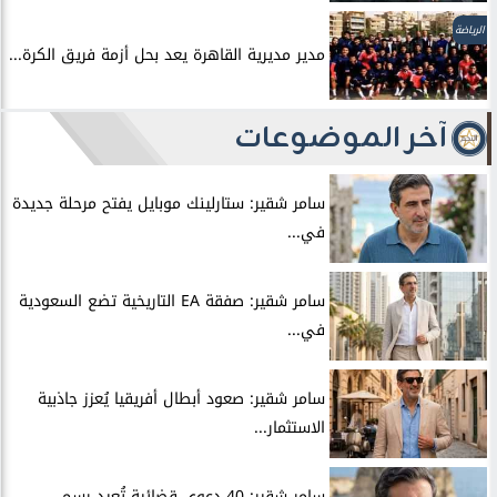
الرياضة
مدير مديرية القاهرة يعد بحل أزمة فريق الكرة...
آخر الموضوعات
سامر شقير: ستارلينك موبايل يفتح مرحلة جديدة
في...
سامر شقير: صفقة EA التاريخية تضع السعودية
في...
سامر شقير: صعود أبطال أفريقيا يُعزز جاذبية
الاستثمار...
سامر شقير: 40 دعوى قضائية تُعيد رسم