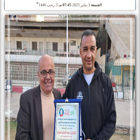
هـ
الجمعة
3 يناير 2025
07:45 مـ
3 رجب 1446