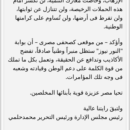
الإرهاب، وخاضت معارك التنمية، لن تُكسر أمام
هذه الحملات الرخيصة، ولن تتنازل عن ثوابتها،
ولن تفرط فى أرضها، ولن تُساوم على كرامتها
الوطنية.
وأؤكد – من موقعى كصحفى مصرى – أن بوابة
"النور نيوز" ستظل منبراً وطنياً صادقاً، تفضح
الأكاذيب وتدافع عن الحقيقة، وتعمل بكل ما تملك
من قوة الكلمة على دعم الوطن وقيادته وشعبه
فى وجه تلك المؤامرات.
تحيا مصر عزيزة قوية بأبنائها المخلصين.
ولتبقَ رايتنا عالية
رئيس مجلس الإدارة ورئيس التحرير محمدحلمي