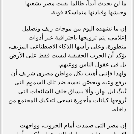
ما لن يحدث أبداً، طالما بقيت مصر بشعبها
وجيشها وقيادتها متماسكة قوية.
إن ما نشهده اليوم من موجات زيف وتضليل
إعلامى، يتم ترويجها باحترافية عبر أدوات
متطورة، وعلى رأسها الذكاء الاصطناعى المزيف،
يؤكد أن الحرب الحقيقية ليست فقط على الأرض
بل فى عقول الناس ووعيهم.
ولهذا فإننى أهيب بكل مواطن مصرى شريف أن
يرفع وعيه ويحصّن نفسه ضد تلك السموم التى
تُبثّ ليل نهار، وألا ينساق خلف الشائعات التى
تُروجها كيانات مأجورة تسعى لتفكيك المجتمع من
داخله.
إن مصر التى صمدت أمام الحروب، وواجهت