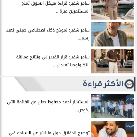
سامر شقير: قراءة هيكل السوق تمنح
المستثمرين ميزة...
سامر شقير: نموذج ذكاء اصطناعي صيني يُعيد
رسم...
سامر شقير: قرار الفيدرالي ونتائج عمالقة
التكنولوجيا يُعيدان...
الأكثر قراءة
الأخبار
المستشار أحمد محفوظ يعلن عن القائمة التي
يخوض...
الرياضة
توضيح الحقائق حول ما نشر عن السباحه في...