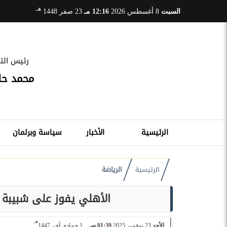
هـ
السبت
8 أغسطس 2026
12:16 مـ
23 صفر 1448
رئيس التح
محمد ح
الرئيسية
الأخبار
سياسة وبرلمان
الرئيسية
الرياضة
الأهلي يفوز على شبيبة ا
هـ
الأحد
23 نوفمبر 2025
01:39 صـ
1 جمادى آخر 1447