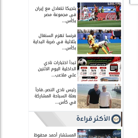
بلجيكا تتعادل مع إيران
فى مجموعة مصر
بكأس...
فرنسا تهزم السنغال
بثلاثية في ضربة البداية
بكأس...
تبدأ اختبارات نادي
الداخلية اليوم الاثنين
علي ملاعب...
رئيس نادي النصر..فاجأ
بعثة السباحة المشاركة
في كأس...
الأكثر قراءة
الأخبار
المستشار أحمد محفوظ