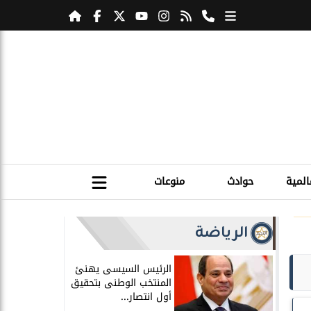
المية
حوادث
منوعات
الرياضة
الرئيس السيسى يهنئ
المنتخب الوطنى بتحقيق
أول انتصار...