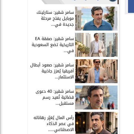
سامر شقير: ستارلينك
موبايل يفتح مرحلة
جديدة في...
سامر شقير: صفقة EA
التاريخية تضع السعودية
في...
سامر شقير: صعود أبطال
أفريقيا يُعزز جاذبية
الاستثمار...
سامر شقير: 40 دعوى
قضائية تُعيد رسم
مستقبل...
رأس المال يُغيِّر رهاناته
في عصر الذكاء
الاصطناعي.....