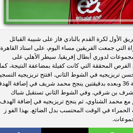
ريق الأول لكرة القدم بالنادي فاز على شبيبة القبائل
ة التي جمعت الفريقين مساء اليوم، على استاد القاهرة
جموعات لدوري أبطال إفريقيا. سيطر الأهلي على
ن الفرص المحققة التي كانت كفيلة بمضاعفة النتيجة، كما
 تريزيجيه في الشوط الثاني. افتتح تريزيجيه التسجي
للأهلي برأسية من ركلة ركنية في الدقيقة 36 وبعده بدقيقتين ينجح محمد شريف في إضافة اله
 أشرف بن شرقي. وفي الشوط الثاني تستقبل شباك
اهم مع محمد الشناوي، ثم ينجح تريزيجيه في إضافة الهدف
ة الحمراء في الوقت المحتسب بدل الضائع. بهذا الفو ز
جموعات.