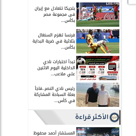
بلجيكا تتعادل مع إيران
فى مجموعة مصر
بكأس...
فرنسا تهزم السنغال
بثلاثية في ضربة البداية
بكأس...
تبدأ اختبارات نادي
الداخلية اليوم الاثنين
علي ملاعب...
رئيس نادي النصر..فاجأ
بعثة السباحة المشاركة
في كأس...
الأكثر قراءة
الأخبار
المستشار أحمد محفوظ