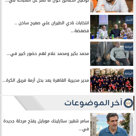
توضيح الحقائق حول ما نشر عن السباحه في...
الأخبار
انتخابات نادي الطيران علي صفيح ساخن ..
فضفضة...
الرياضة
محمد بكير ومحمد علام لهم حضور كبير في...
الرياضة
مدير مديرية القاهرة يعد بحل أزمة فريق الكرة...
آخر الموضوعات
سامر شقير: ستارلينك موبايل يفتح مرحلة جديدة
في...