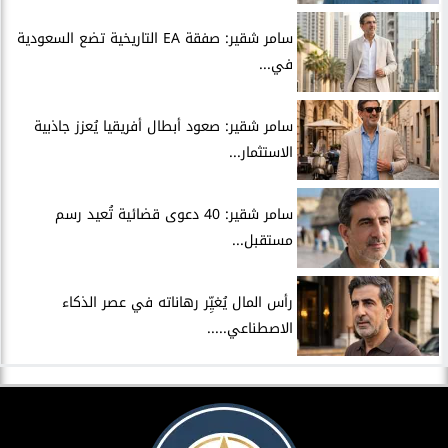
سامر شقير: صفقة EA التاريخية تضع السعودية
في...
سامر شقير: صعود أبطال أفريقيا يُعزز جاذبية
الاستثمار...
سامر شقير: 40 دعوى قضائية تُعيد رسم
مستقبل...
رأس المال يُغيِّر رهاناته في عصر الذكاء
الاصطناعي.....