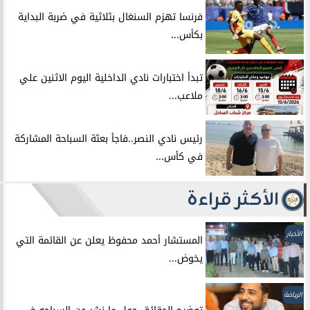
فرنسا تهزم السنغال بثلاثية في ضربة البداية
بكأس...
تبدأ اختبارات نادي الداخلية اليوم الاثنين علي
ملاعب...
رئيس نادي النصر..فاجأ بعثة السباحة المشاركة
في كأس...
الأكثر قراءة
الأخبار
المستشار أحمد محفوظ يعلن عن القائمة التي
يخوض...
الرياضة