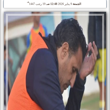
هـ
الجمعة
9 يناير 2026
12:48 صـ
19 رجب 1447