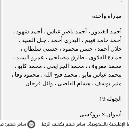
،
مباراة واحدة
أحمد الغندور ، أحمد ناصر عباس ، أحمد شهود ،
أحمد حامد فهيم ، البدرى أحمد ، جبل السيد ،
جلال أحمد ، حسن محمود ، حسنى سلطان ،
حمادة القلاوى ، طارق مصيلحى ، عمرو السيد ،
محمد معروف ، محمد الجرايحى ، محمد كابو ،
محمد عباس مايو ، محمد فتح الله ، محمود وفا ،
منير يوسف ، هشام القاضى ، وائل فرحان
الجولة 19
أسوان × بروكسى
سامر شقير: صفقة EA التاريخية تضع السعودية في قلب صناعة الألعاب العالمية