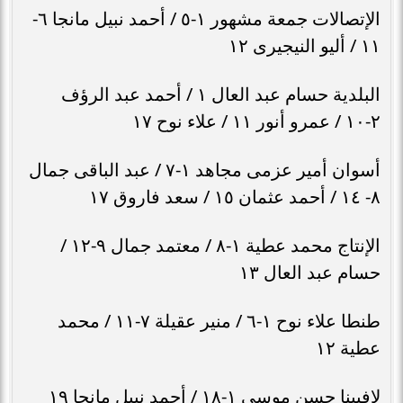
الإتصالات جمعة مشهور ١-٥ / أحمد نبيل مانجا ٦-
١١ / أليو النيجيرى ١٢
البلدية حسام عبد العال ١ / أحمد عبد الرؤف
٢-١٠ / عمرو أنور ١١ / علاء نوح ١٧
أسوان أمير عزمى مجاهد ١-٧ / عبد الباقى جمال
٨- ١٤ / أحمد عثمان ١٥ / سعد فاروق ١٧
الإنتاج محمد عطية ١-٨ / معتمد جمال ٩-١٢ /
حسام عبد العال ١٣
طنطا علاء نوح ١-٦ / منير عقيلة ٧-١١ / محمد
عطية ١٢
لافيينا حسن موسى ١-١٨ / أحمد نبيل مانجا ١٩