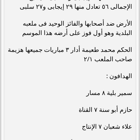
الإجمالى ٥٦ تعادل منها ٢٩ إيجابى و٢٧ سلبى
الأرض ضد أصحابها والفائز الوحيد فى ملعبه
البلدية وهو أول فوز على أرضه هذا الموسم
الحكم محمد طعيمة أدار ٣ مباريات جميعها هزيمة
صاحب الملعب ٢/١
الهدافون :
سمير بلية ٨ مسار
حازم أبو سنة ٧ القناة
علاء شعبان ٧ الإنتاج