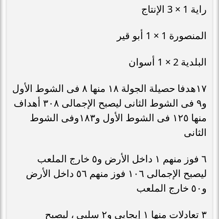
راية 1 × 3 الإنتاج
المنصورة 1 × 1 أبو قير
البلدية 2 × 1 أسوان
١٧هدفا حصيلة الجولة ١٨ منها ٨ فى الشوط الأول
و٩ فى الشوط الثانى ليصبح الإجمالى ٣٠٨ أهداف
منها ١٢٥ فى الشوط الأول و١٨٣وفى الشوط
الثانى
٦ فوز منهم ١ داخل الأرض و٥ خارج الملعب
ليصبح الإجمالى ١٠٦ فوز منهم ٥٦ داخل الأرض
و٥٠ خارج الملعب
٣ تعادلات منها ١ إيجابى و٢ سلبى ، ليصبح