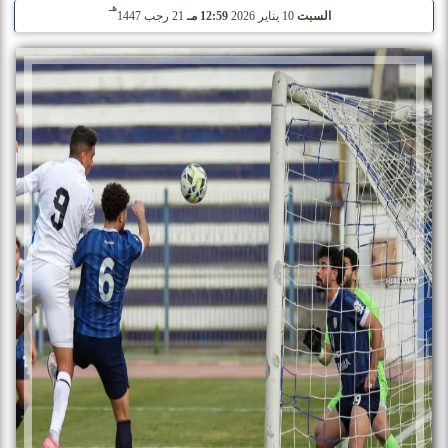
هـ
السبت
10 يناير 2026
12:59 مـ
21 رجب 1447