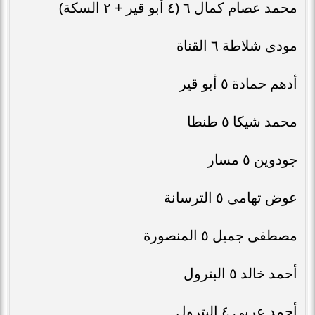
محمد عصام كمال ٦ (٤ أبو قير + ٢ السكة)
مودى شلاطة ٦ القناة
أدهم حمادة ٥ أبو قير
محمد شيكا ٥ طنطا
جودوين ٥ مسار
عوض تهامى ٥ الترسانة
مصطفى جميل ٥ المنصورة
أحمد خالد ٥ البترول
أحمد عربى ٤ البترول