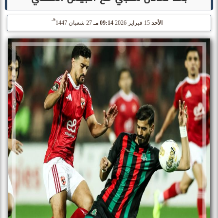
هـ
الأحد
15 فبراير 2026
09:14 مـ
27 شعبان 1447