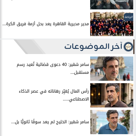
الرياضة
مدير مديرية القاهرة يعد بحل أزمة فريق الكرة...
آخر الموضوعات
سامر شقير: 40 دعوى قضائية تُعيد رسم
مستقبل...
رأس المال يُغيِّر رهاناته في عصر الذكاء
الاصطناعي.....
سامر شقير: الخليج لم يعد سوقًا ثانويًّا بل...