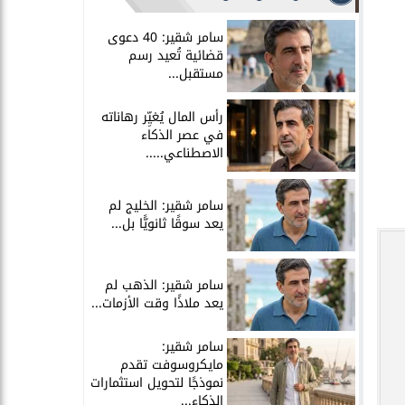
سامر شقير: 40 دعوى
قضائية تُعيد رسم
مستقبل...
رأس المال يُغيِّر رهاناته
في عصر الذكاء
الاصطناعي.....
سامر شقير: الخليج لم
يعد سوقًا ثانويًّا بل...
سامر شقير: الذهب لم
يعد ملاذًا وقت الأزمات...
سامر شقير:
مايكروسوفت تقدم
نموذجًا لتحويل استثمارات
الذكاء...