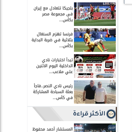
بلجيكا تتعادل مع إيران
فى مجموعة مصر
بكأس...
فرنسا تهزم السنغال
بثلاثية في ضربة البداية
بكأس...
تبدأ اختبارات نادي
الداخلية اليوم الاثنين
علي ملاعب...
رئيس نادي النصر..فاجأ
بعثة السباحة المشاركة
في كأس...
الأكثر قراءة
الأخبار
المستشار أحمد محفوظ