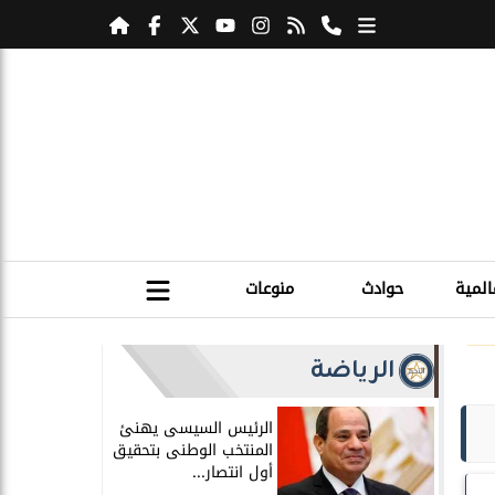
المية
حوادث
منوعات
الرياضة
الرئيس السيسى يهنئ
المنتخب الوطنى بتحقيق
أول انتصار...