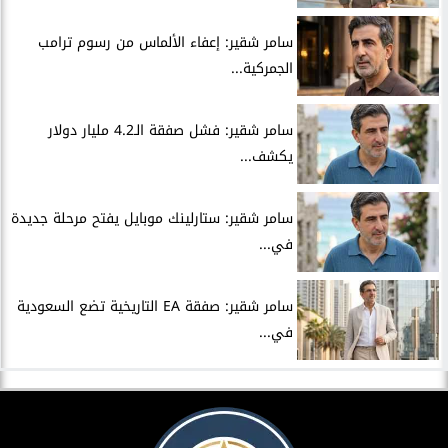
سامر شقير: إعفاء الألماس من رسوم ترامب
الجمركية...
سامر شقير: فشل صفقة الـ4.2 مليار دولار
يكشف...
سامر شقير: ستارلينك موبايل يفتح مرحلة جديدة
في...
سامر شقير: صفقة EA التاريخية تضع السعودية
في...