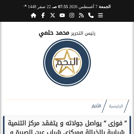
هـ
الجمعة
7 أغسطس 2026
07:55 صـ
22 صفر 1448
محمد حلمي
رئيس التحرير
الرئيسية
الأخبار
” فوزى ” يواصل جولاته و يتفقد مركز التنمية
شبابية بالخيالة ومركزي شباب عين الصيرة و