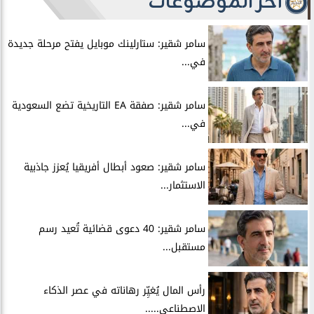
آخر الموضوعات
سامر شقير: ستارلينك موبايل يفتح مرحلة جديدة
في...
سامر شقير: صفقة EA التاريخية تضع السعودية
في...
سامر شقير: صعود أبطال أفريقيا يُعزز جاذبية
الاستثمار...
سامر شقير: 40 دعوى قضائية تُعيد رسم
مستقبل...
رأس المال يُغيِّر رهاناته في عصر الذكاء
الاصطناعي.....