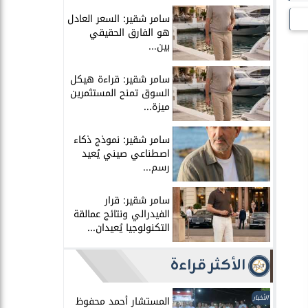
سامر شقير: السعر العادل
هو الفارق الحقيقي
بين...
سامر شقير: قراءة هيكل
السوق تمنح المستثمرين
ميزة...
سامر شقير: نموذج ذكاء
اصطناعي صيني يُعيد
رسم...
سامر شقير: قرار
الفيدرالي ونتائج عمالقة
التكنولوجيا يُعيدان...
الأكثر قراءة
الأخبار
المستشار أحمد محفوظ