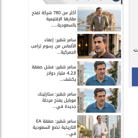
أكثر من 780 شركة تفتح
مقارها الإقليمية
بالسعودية.....
سامر شقير: إعفاء
الألماس من رسوم ترامب
ت
الجمركية...
سامر شقير: فشل صفقة
الـ4.2 مليار دولار
يكشف...
سامر شقير: ستارلينك
موبايل يفتح مرحلة
جديدة في...
سامر شقير: صفقة EA
التاريخية تضع السعودية
في...