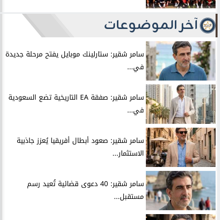
آخر الموضوعات
سامر شقير: ستارلينك موبايل يفتح مرحلة جديدة
في...
سامر شقير: صفقة EA التاريخية تضع السعودية
في...
سامر شقير: صعود أبطال أفريقيا يُعزز جاذبية
الاستثمار...
سامر شقير: 40 دعوى قضائية تُعيد رسم
مستقبل...