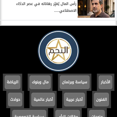
رأس المال يُغيِّر رهاناته في عصر الذكاء
الاصطناعي.....
الأخبار
سياسة وبرلمان
مال وبنوك
الرياضة
الفنون
أخبار عربية
أخبار عالمية
حوادث
منوعات
مقالات الرأي
سياسة الخصوصية