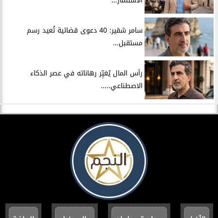
الاستثمار...
سامر شقير: 40 دعوى قضائية تُعيد رسم
مستقبل...
رأس المال يُغيِّر رهاناته في عصر الذكاء
الاصطناعي.....