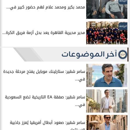
الرياضة
محمد بكير ومحمد علام لهم حضور كبير في...
الرياضة
مدير مديرية القاهرة يعد بحل أزمة فريق الكرة...
آخر الموضوعات
سامر شقير: ستارلينك موبايل يفتح مرحلة جديدة
في...
سامر شقير: صفقة EA التاريخية تضع السعودية
في...
سامر شقير: صعود أبطال أفريقيا يُعزز جاذبية