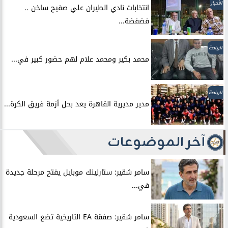
الأخبار
انتخابات نادي الطيران علي صفيح ساخن ..
فضفضة...
الرياضة
محمد بكير ومحمد علام لهم حضور كبير في...
الرياضة
مدير مديرية القاهرة يعد بحل أزمة فريق الكرة...
آخر الموضوعات
سامر شقير: ستارلينك موبايل يفتح مرحلة جديدة
في...
سامر شقير: صفقة EA التاريخية تضع السعودية