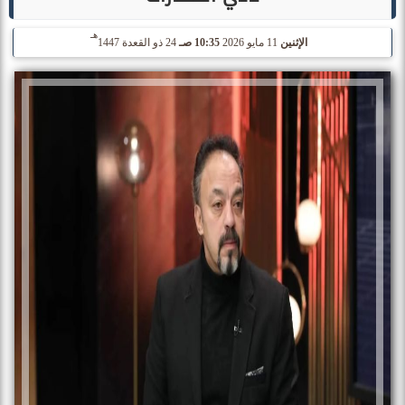
هـ
الإثنين
11 مايو 2026
10:35 صـ
24 ذو القعدة 1447