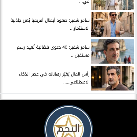
في...
سامر شقير: صعود أبطال أفريقيا يُعزز جاذبية
الاستثمار...
سامر شقير: 40 دعوى قضائية تُعيد رسم
مستقبل...
رأس المال يُغيِّر رهاناته في عصر الذكاء
الاصطناعي.....