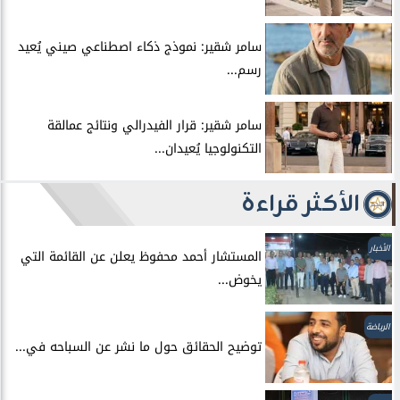
سامر شقير: نموذج ذكاء اصطناعي صيني يُعيد
رسم...
سامر شقير: قرار الفيدرالي ونتائج عمالقة
التكنولوجيا يُعيدان...
الأكثر قراءة
الأخبار
المستشار أحمد محفوظ يعلن عن القائمة التي
يخوض...
الرياضة
توضيح الحقائق حول ما نشر عن السباحه في...