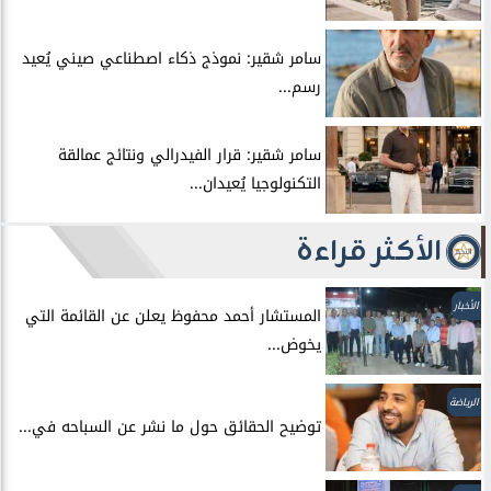
سامر شقير: نموذج ذكاء اصطناعي صيني يُعيد
رسم...
سامر شقير: قرار الفيدرالي ونتائج عمالقة
التكنولوجيا يُعيدان...
الأكثر قراءة
الأخبار
المستشار أحمد محفوظ يعلن عن القائمة التي
يخوض...
الرياضة
توضيح الحقائق حول ما نشر عن السباحه في...