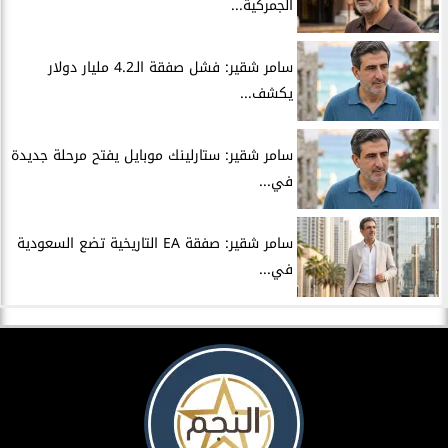
الجمركية...
سامر شقير: فشل صفقة الـ4.2 مليار دولار
يكشف...
سامر شقير: ستارلينك موبايل يفتح مرحلة جديدة
في...
سامر شقير: صفقة EA التاريخية تضع السعودية
في...