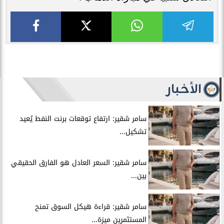
الأخبار
سامر شقير: ارتفاع توقعات برنت النفط يُعيد
تشكيل...
سامر شقير: السعر العادل هو الفارق الحقيقي
بين...
سامر شقير: قراءة هيكل السوق تمنح
المستثمرين ميزة...