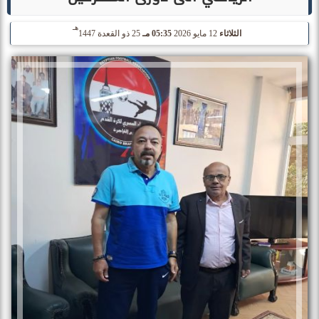
هـ
الثلاثاء
12 مايو 2026
05:35 مـ
25 ذو القعدة 1447