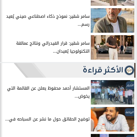
سامر شقير: نموذج ذكاء اصطناعي صيني يُعيد
رسم...
سامر شقير: قرار الفيدرالي ونتائج عمالقة
التكنولوجيا يُعيدان...
الأكثر قراءة
الأخبار
المستشار أحمد محفوظ يعلن عن القائمة التي
يخوض...
الرياضة
توضيح الحقائق حول ما نشر عن السباحه في...