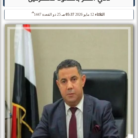
هـ
الثلاثاء
12 مايو 2026
05:37 مـ
25 ذو القعدة 1447