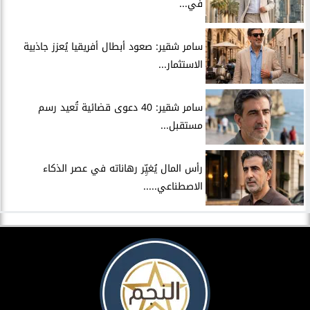
في...
سامر شقير: صعود أبطال أفريقيا يُعزز جاذبية
الاستثمار...
سامر شقير: 40 دعوى قضائية تُعيد رسم
مستقبل...
رأس المال يُغيِّر رهاناته في عصر الذكاء
الاصطناعي.....