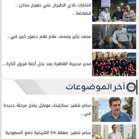
الأخبار
انتخابات نادي الطيران علي صفيح ساخن ..
فضفضة...
الرياضة
محمد بكير ومحمد علام لهم حضور كبير في...
الرياضة
مدير مديرية القاهرة يعد بحل أزمة فريق الكرة...
آخر الموضوعات
سامر شقير: ستارلينك موبايل يفتح مرحلة جديدة
في...
سامر شقير: صفقة EA التاريخية تضع السعودية