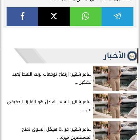
الأخبار
سامر شقير: ارتفاع توقعات برنت النفط يُعيد
تشكيل...
سامر شقير: السعر العادل هو الفارق الحقيقي
بين...
سامر شقير: قراءة هيكل السوق تمنح
المستثمرين ميزة...