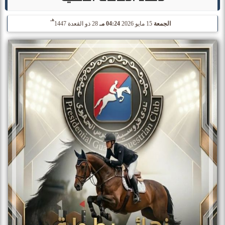
هـ
الجمعة
15 مايو 2026
04:24 مـ
28 ذو القعدة 1447