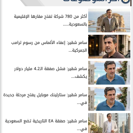
أكثر من 780 شركة تفتح مقارها الإقليمية
بالسعودية.....
سامر شقير: إعفاء الألماس من رسوم ترامب
الجمركية...
سامر شقير: فشل صفقة الـ4.2 مليار دولار
يكشف...
سامر شقير: ستارلينك موبايل يفتح مرحلة جديدة
في...
سامر شقير: صفقة EA التاريخية تضع السعودية
في...