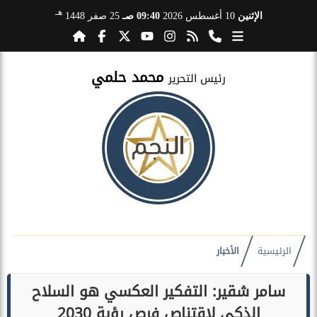
هـ
الإثنين
10 أغسطس 2026
09:40 صـ
25 صفر 1448
محمد حلمي
رئيس التحرير
الرئيسية
الأخبار
سامر شقير: التفكير العكسي هو السلاح
الذكي لاقتناص فرص رؤية 2030