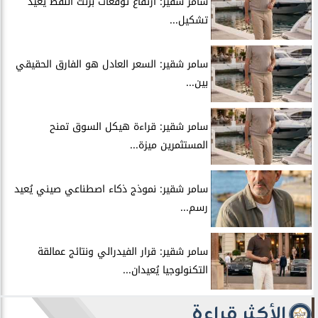
سامر شقير: ارتفاع توقعات برنت النفط يُعيد
تشكيل...
سامر شقير: السعر العادل هو الفارق الحقيقي
بين...
سامر شقير: قراءة هيكل السوق تمنح
المستثمرين ميزة...
سامر شقير: نموذج ذكاء اصطناعي صيني يُعيد
رسم...
سامر شقير: قرار الفيدرالي ونتائج عمالقة
التكنولوجيا يُعيدان...
الأكثر قراءة