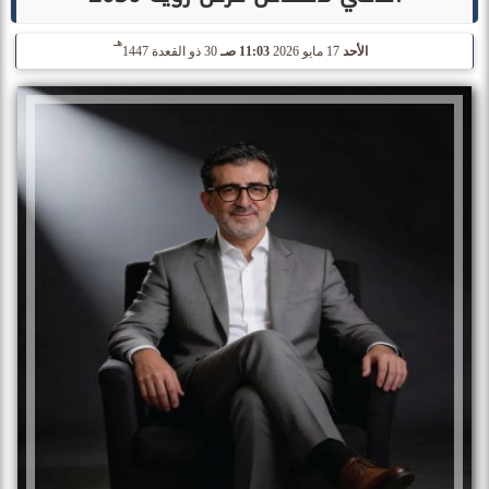
هـ
الأحد
17 مايو 2026
11:03 صـ
30 ذو القعدة 1447