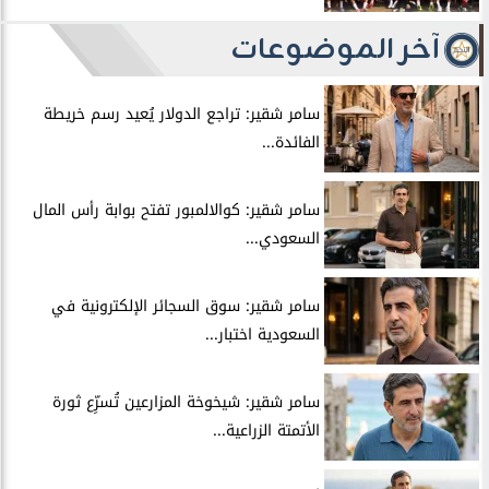
آخر الموضوعات
سامر شقير: تراجع الدولار يُعيد رسم خريطة
الفائدة...
سامر شقير: كوالالمبور تفتح بوابة رأس المال
السعودي...
سامر شقير: سوق السجائر الإلكترونية في
السعودية اختبار...
سامر شقير: شيخوخة المزارعين تُسرِّع ثورة
الأتمتة الزراعية...