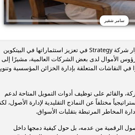
سامر شقير
أكد رائد الاستثمار سامر شقير أن استمرار شركة Strategy في تعزيز استثماراتها في البيتكوين
رؤوس الأموال لدى بعض الشركات العالمية، مشيرًا إلى
في النقاشات المتعلقة بإدارة الخزائن المؤسسية وتنوي
ركة، والقائم على توظيف أدوات التمويل المتاحة لدعم
راتيجياً مختلفاً عن النماذج التقليدية لإدارة الأصول، لكن
ارة المخاطر المرتبطة بتقلبات الأسواق.
صول الرقمية من عدمه، بل حول كيفية دمجها داخل