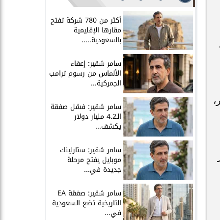
أكثر من 780 شركة تفتح
مقارها الإقليمية
بالسعودية.....
سامر شقير: إعفاء
الألماس من رسوم ترامب
الجمركية...
،
سامر شقير: فشل صفقة
الـ4.2 مليار دولار
يكشف...
سامر شقير: ستارلينك
موبايل يفتح مرحلة
جديدة في...
سامر شقير: صفقة EA
التاريخية تضع السعودية
في...