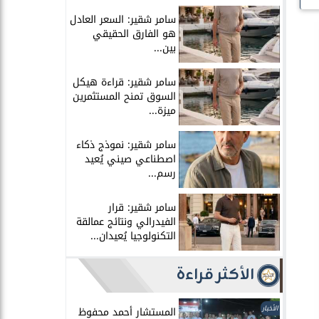
سامر شقير: السعر العادل
هو الفارق الحقيقي
بين...
سامر شقير: قراءة هيكل
السوق تمنح المستثمرين
ميزة...
سامر شقير: نموذج ذكاء
اصطناعي صيني يُعيد
رسم...
سامر شقير: قرار
الفيدرالي ونتائج عمالقة
التكنولوجيا يُعيدان...
الأكثر قراءة
الأخبار
المستشار أحمد محفوظ