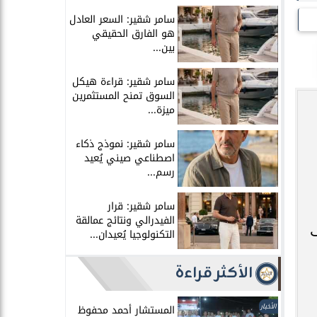
سامر شقير: السعر العادل
هو الفارق الحقيقي
بين...
سامر شقير: قراءة هيكل
السوق تمنح المستثمرين
ميزة...
سامر شقير: نموذج ذكاء
اصطناعي صيني يُعيد
رسم...
سامر شقير: قرار
الفيدرالي ونتائج عمالقة
ف
التكنولوجيا يُعيدان...
الأكثر قراءة
الأخبار
المستشار أحمد محفوظ