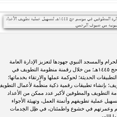
ام والمسجد النبوي جهودها لتعزيز الإدارة العامة
لشؤون التطويف والمطوفين في موسم حج ١٤٤٥هـ؛ من خلال رقمنة منظومة التطويف في
لتطبيقات الحديثة؛ لحوكمة عملها والارتقاء بخدماتها؛
؛ بإنشاء تطبيقات رقمية ذكية منظِّمة لأعمال التطوي
مة التطويف والمطوفين لأكبر عدد ممكن من الأعداد
هيل عملية تطويفهم وأتمتة العمل، وتهيئة الأجواء
حجهم وعمرتهم في خشوع واطمئنان، في ظِل الخِدمات
 الله-.