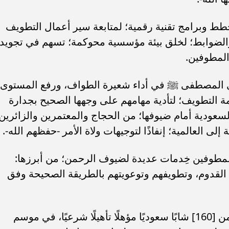
طط وبرامج تقنية رقمية؛ لمتابعة سير أعمال التطويف
والضوابط؛ لخلق بيئة مؤسسية محوكمة؛ تسهم في تجويد
المطوفين.
ي المصطفى ﷺ في أداء شعيرة الطواف، ورفع المستوى
 التطويف؛ لتأدية مهامهم على وجهها الصحيح بجدارة
لسعودية أمام ضيوفها؛ من الحجاج والمعتمرين والزائرين
لى العالمية؛ إنفاذًا لتوجيهات ولاة الأمر -حفظهم الله-.
المطوفين خِدمات عديدة لضيوف الرحمن؛ من أبرزها:
ف القدوم، وتطويفهم وتوعويتهم بالطريقة الصحيحة وفق
ويشرف على تنفيذ البرنامج ميدانيًا أكثر من [160] شابًا سعوديًا مؤهلًا تأهيلًا شرعيًا، في موسم