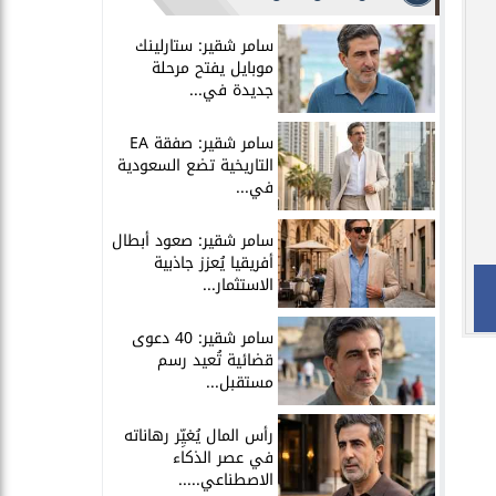
سامر شقير: ستارلينك
موبايل يفتح مرحلة
جديدة في...
سامر شقير: صفقة EA
التاريخية تضع السعودية
في...
سامر شقير: صعود أبطال
أفريقيا يُعزز جاذبية
الاستثمار...
سامر شقير: 40 دعوى
قضائية تُعيد رسم
مستقبل...
رأس المال يُغيِّر رهاناته
في عصر الذكاء
الاصطناعي.....