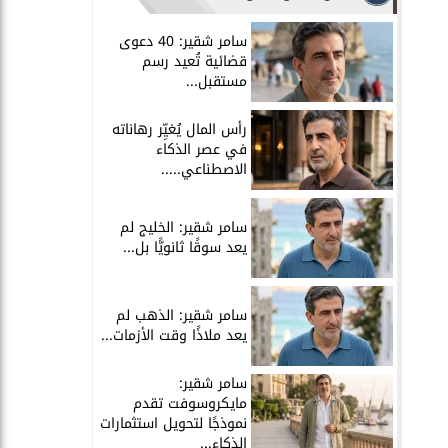
سامر شقير: 40 دعوى
قضائية تُعيد رسم
مستقبل...
رأس المال يُغيِّر رهاناته
في عصر الذكاء
الاصطناعي.....
سامر شقير: الخليج لم
يعد سوقًا ثانويًّا بل...
سامر شقير: الذهب لم
يعد ملاذًا وقت الأزمات...
سامر شقير:
مايكروسوفت تقدم
نموذجًا لتحويل استثمارات
الذكاء...