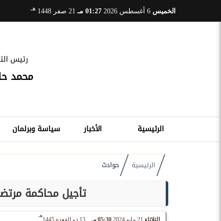
هـ
الخميس
6 أغسطس 2026
01:27 مـ
21 صفر 1448
رئيس التح
محمد ح
الرئيسية
الأخبار
سياسة وبرلمان
الرئيسية
حوادث
تأجيل محاكمة مرتض
هـ
الثلاثاء
21 مايو 2024
05:30 مـ
13 ذو القعدة 1445