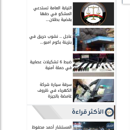
النيابة العامة تستدعي
المشكو في حقها
بقضية بطلان...
عاجل .. نشوب حريق في
بنزينة بكوم امبو...
ضبط 6 تشكيلات عصابية
في حملة أمنية
سرقة سيارة شركة
الكهرباء في ظروف
غامضة بالجيزة
الأكثر قراءة
الأخبار
المستشار أحمد محفوظ