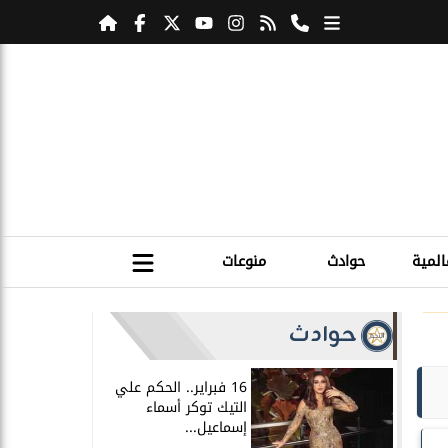
المية
حوادث
منوعات
حوادث
16 فبراير.. الحكم علي
التيك توكر أسماء
إسماعيل...