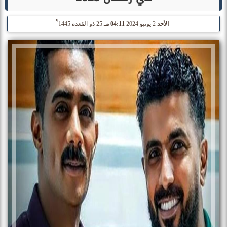
هـ
الأحد
2 يونيو 2024
04:11 مـ
25 ذو القعدة 1445