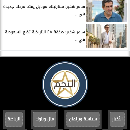
سامر شقير: ستارلينك موبايل يفتح مرحلة جديدة
في...
سامر شقير: صفقة EA التاريخية تضع السعودية
في...
الأخبار
سياسة وبرلمان
مال وبنوك
الرياضة