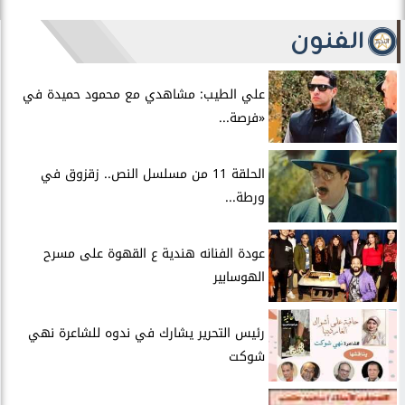
الفنون
علي الطيب: مشاهدي مع محمود حميدة في
«فرصة...
الحلقة 11 من مسلسل النص.. زقزوق في
ورطة...
عودة الفنانه هندية ع القهوة على مسرح
الهوسابير
رئيس التحرير يشارك في ندوه للشاعرة نهي
شوكت