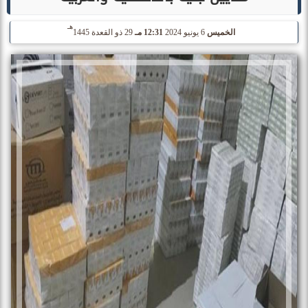
هـ
الخميس
6 يونيو 2024
12:31 مـ
29 ذو القعدة 1445