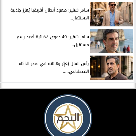
سامر شقير: صعود أبطال أفريقيا يُعزز جاذبية
الاستثمار...
سامر شقير: 40 دعوى قضائية تُعيد رسم
مستقبل...
رأس المال يُغيِّر رهاناته في عصر الذكاء
الاصطناعي.....