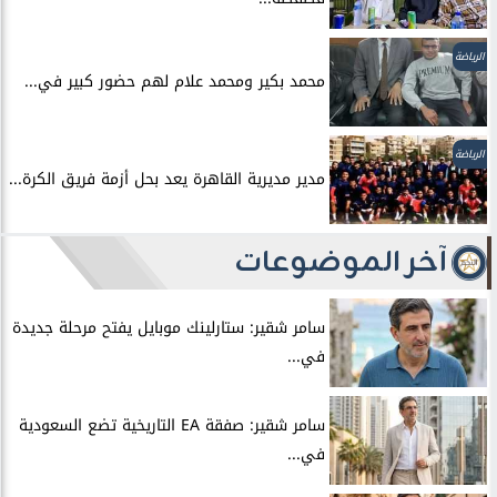
الرياضة
محمد بكير ومحمد علام لهم حضور كبير في...
الرياضة
مدير مديرية القاهرة يعد بحل أزمة فريق الكرة...
آخر الموضوعات
سامر شقير: ستارلينك موبايل يفتح مرحلة جديدة
في...
سامر شقير: صفقة EA التاريخية تضع السعودية
في...