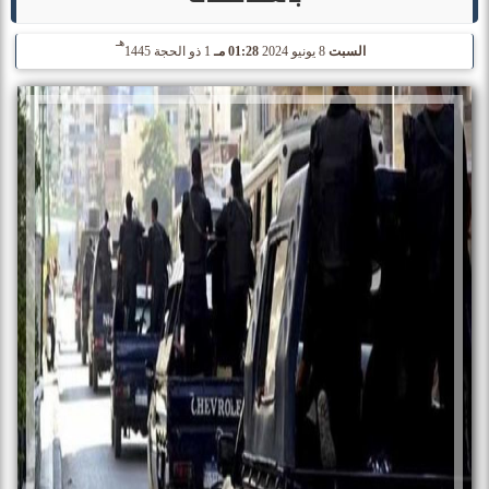
هـ
السبت
8 يونيو 2024
01:28 مـ
1 ذو الحجة 1445