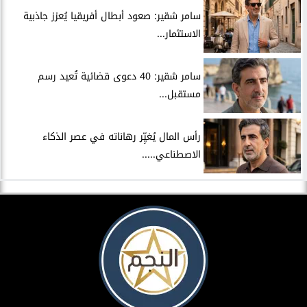
سامر شقير: صعود أبطال أفريقيا يُعزز جاذبية
الاستثمار...
سامر شقير: 40 دعوى قضائية تُعيد رسم
مستقبل...
رأس المال يُغيِّر رهاناته في عصر الذكاء
الاصطناعي.....