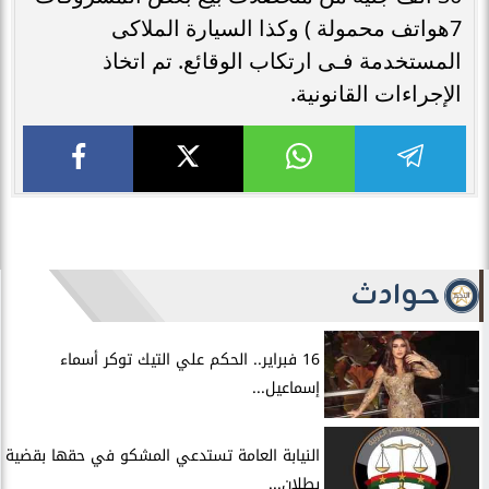
7هواتف محمولة ) وكذا السيارة الملاكى
المستخدمة فـى ارتكاب الوقائع. تم اتخاذ
الإجراءات القانونية.
حوادث
16 فبراير.. الحكم علي التيك توكر أسماء
إسماعيل...
النيابة العامة تستدعي المشكو في حقها بقضية
بطلان...