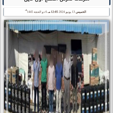
هـ
الخميس
13 يونيو 2024
12:05 مـ
6 ذو الحجة 1445