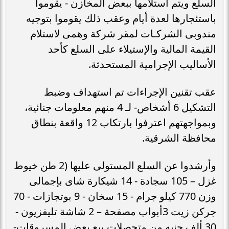
السلع ويتم استلامها ببعض المخازن - يقوموا
باستئجارها لعدة أيام وعقب ذلك يقوموا بتوجيه
مندوبى الشركـات لمقر شركة وهمى لاستلام
القيمة المالية والإستيلاء على السلع كأحد
الأساليب الإجرامية المستحدثة.
عقب تقنين الإجراءات تم استهداف وضبط
التشكيل 6 أشخاص- لـ 4 منهم معلومات جنائية،
وبمواجهتهم اعترفوا بارتكاب 12 واقعة بنطاق
محافظة الشرقية.
وأرشدوا عن السلع المستولى عليها (2 طن خيوط
غزل – 105 سجادة - 14 شيكارة شاى بإجمالى
وزن 770 كيلو جرام - 15 سخان - 9 بوتجازات - 70
جركن زيت 3أبواب مصفحة – 2 شاشة تليفزيون -
30 ألف جنيه من متحصلات بيع بعض المسروقات-