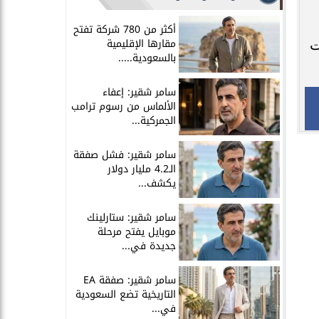
أكثر من 780 شركة تفتح
مقارها الإقليمية
ت
بالسعودية.....
سامر شقير: إعفاء
الألماس من رسوم ترامب
الجمركية...
سامر شقير: فشل صفقة
الـ4.2 مليار دولار
يكشف...
سامر شقير: ستارلينك
موبايل يفتح مرحلة
جديدة في...
سامر شقير: صفقة EA
التاريخية تضع السعودية
في...