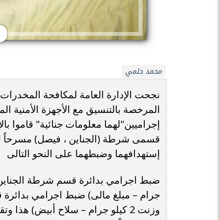
محمد حلمي
نجحت الإدارة العامة لمكافحة المخدرات 
المرخصة بالتنسيق مع الأجهزة الأمنية 
إجراميين"لهما معلومات جنائية" قاموا با
قسمى شرطة (الجناين ، فيصل) مسرحاً لم
إستهدافهما وضبطهما على النحو التالى
جرام – مبلغ مالى) ضبط اجرامي بدائرة