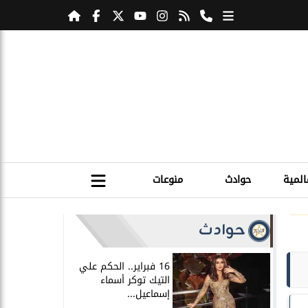
المية
حوادث
منوعات
حوادث
16 فبراير.. الحكم علي
التيك توكر أسماء
إسماعيل...