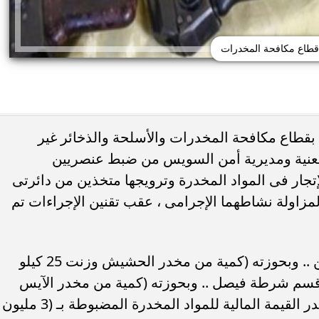
قطاع مكافحة المخدرات
بقطاع مكافحة المخدرات والأسلحة والذخائر غير
المعنية ومديرية أمن السويس من ضبط عنصريين
لإتجار فى المواد المخدرة وترويجها متخذين من دائرتى
زاولة نشاطهما الإجرامى ، عقب تقنين الإجراءات تم
ضبط اجرامي بدائرة قسم شرطة الجناين .. وبحوزته (كمية من مخدر الحشيش وزنت 25 كيلو
 قسم شرطة فيصل .. وبحوزته (كمية من مخدر الآيس
وزنت 2 كيلو جرام – سلاح أبيض) هذا وتقدر القيمة المالية للمواد المخدرة المضبوطة بـ (3 مليون