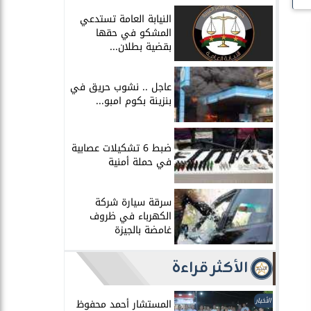
النيابة العامة تستدعي
المشكو في حقها
بقضية بطلان...
عاجل .. نشوب حريق في
بنزينة بكوم امبو...
ضبط 6 تشكيلات عصابية
في حملة أمنية
سرقة سيارة شركة
الكهرباء في ظروف
غامضة بالجيزة
الأكثر قراءة
الأخبار
المستشار أحمد محفوظ