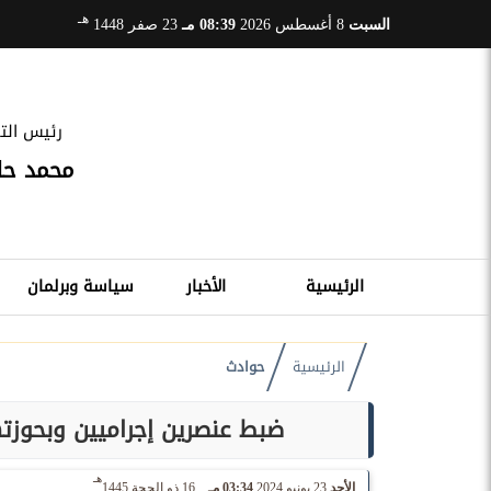
هـ
السبت
8 أغسطس 2026
08:39 مـ
23 صفر 1448
رئيس التح
محمد ح
الرئيسية
الأخبار
سياسة وبرلمان
الرئيسية
حوادث
ضبط عنصرين إجراميين وبحوزتهما27 كيلو حشيش والايس بـ 3 ملاي
هـ
الأحد
23 يونيو 2024
03:34 مـ
16 ذو الحجة 1445