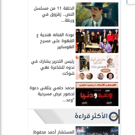
الحلقة 11 من مسلسل
النص.. زقزوق في
ورطة...
عودة الفنانه هندية ع
القهوة على مسرح
الهوسابير
رئيس التحرير يشارك في
ندوه للشاعرة نهي
شوكت
محمد حلمي يتلقى دعوة
لحضور عرض مسرحية
”وعد...
الأكثر قراءة
الأخبار
المستشار أحمد محفوظ