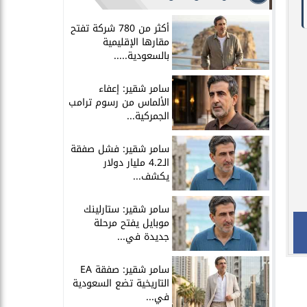
أكثر من 780 شركة تفتح
مقارها الإقليمية
بالسعودية.....
سامر شقير: إعفاء
الألماس من رسوم ترامب
الجمركية...
سامر شقير: فشل صفقة
الـ4.2 مليار دولار
يكشف...
سامر شقير: ستارلينك
موبايل يفتح مرحلة
جديدة في...
سامر شقير: صفقة EA
التاريخية تضع السعودية
في...