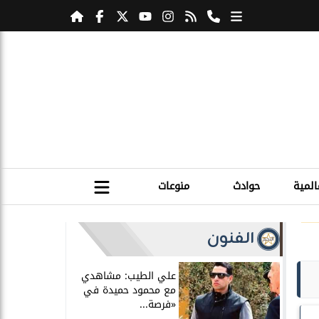
المية
حوادث
منوعات
الفنون
علي الطيب: مشاهدي
مع محمود حميدة في
«فرصة...