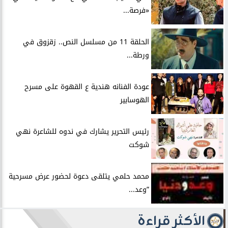
«فرصة...
الحلقة 11 من مسلسل النص.. زقزوق في
ورطة...
عودة الفنانه هندية ع القهوة على مسرح
الهوسابير
رئيس التحرير يشارك في ندوه للشاعرة نهي
شوكت
محمد حلمي يتلقى دعوة لحضور عرض مسرحية
”وعد...
الأكثر قراءة