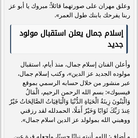
وعلق مهران على صورتهما قائلاً: مبروك يا أبو عز
ربنا يفرحك بابنك طول العمر».
إسلام جمال يعلن استقبال مولود
جديد
وأعلن الفنان إسلام جمال، منذ أيام، استقبال
مولوده الجديد عز الدين»، وكتب إسلام جمال،
عبر منشور من خلال حسابه الرسمي بموقع
فيسبوك»: ‎بسم الله الرحمن الرحيم، الْمَالُ
وَالْبَنُونَ زِينَةُ الْحَيَاةِ الدُّنْيَا وَالْبَاقِيَاتُ الصَّالِحَاتُ خَيْرٌ
عِندَ رَبِّكَ ثَوَابًا وَخَيْرٌ أَمَلًا، الحمدلله لقد رزقني
ووهبني الله بمولولد عز الدين اسلام جمال».
و أضاف: ‎اللهم أنبته نباتًا حسنًا، واجعله قرة عين