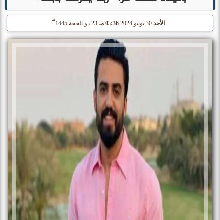
هـ
الأحد
30 يونيو 2024
03:36 مـ
23 ذو الحجة 1445