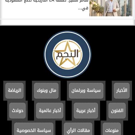
سامر شقير: صفقة EA التاريخية تضع السعودية
في...
الأخبار
سياسة وبرلمان
مال وبنوك
الرياضة
الفنون
أخبار عربية
أخبار عالمية
حوادث
منوعات
مقالات الرأي
سياسة الخصوصية