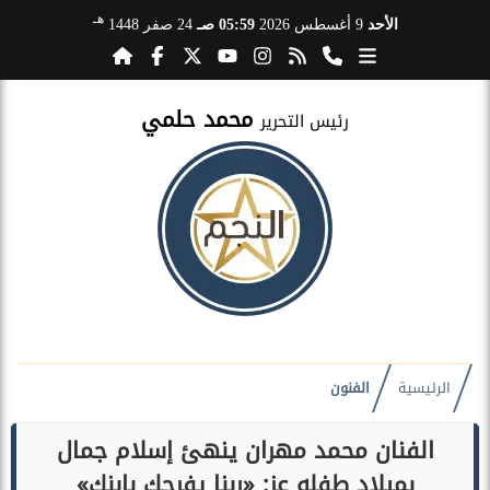
هـ
الأحد
9 أغسطس 2026
05:59 صـ
24 صفر 1448
محمد حلمي
رئيس التحرير
الرئيسية
الفنون
الفنان محمد مهران ينهئ إسلام جمال
بميلاد طفله عز: «ربنا يفرحك بابنك»