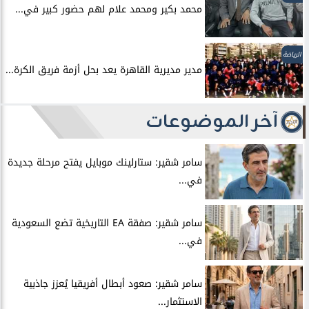
محمد بكير ومحمد علام لهم حضور كبير في...
الرياضة
مدير مديرية القاهرة يعد بحل أزمة فريق الكرة...
آخر الموضوعات
سامر شقير: ستارلينك موبايل يفتح مرحلة جديدة
في...
سامر شقير: صفقة EA التاريخية تضع السعودية
في...
سامر شقير: صعود أبطال أفريقيا يُعزز جاذبية
الاستثمار...