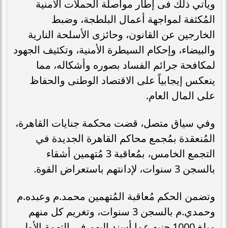
ويأتي ‏‏ذلك فى إطار مواصلة الحملات الأمنية
المُكثفة لمواجهة أعمال البلطجة، وضبط
الخارجين عن القانون، ‏‏وحائزى الأسلحة النارية
والبيضاء، وإحكام السيطرة الأمنية، وتكثيف الجهود
لمكافحة جرائم الفساد بصوره ‏‏وأشكاله، مما
ينعكس إيجابياً على الاقتصاد الوطنى والحفاظ
على المال العام.‏
وفي سياق متصل، قضت محكمة جنايات القاهرة،
المُنعقدة بمُجمع محاكم القاهرة الجديدة في
التجمع الخامس، بمُعاقبة 3 مُتهمين أشقاء
بالسجن 3 سنوات، لإدانتهم باستعراض القوة.
وتضمن الحكم مُعاقبة المُتهمين محمد.م وعبده.م
وحمدي.م بالسجن 3 سنوات، وتغريم كل منهم
مبلغ 1000 جنيه عما أسند إليهم في التهمة الأولى