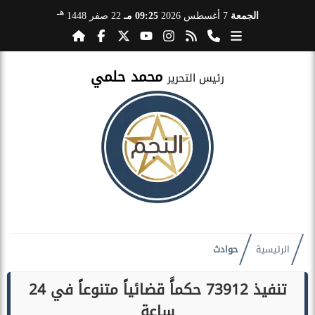
هـ
الجمعة
7 أغسطس 2026
09:25 مـ
22 صفر 1448
محمد حلمي
رئيس التحرير
الرئيسية
حوادث
تنفيذ 73912 حكماًَ قضائياً متنوعاً في 24
ساعة