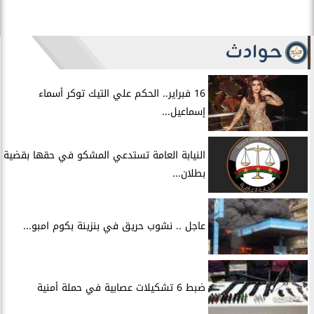
حوادث
16 فبراير.. الحكم علي التيك توكر أسماء
إسماعيل...
النيابة العامة تستدعي المشكو في حقها بقضية
بطلان...
عاجل .. نشوب حريق في بنزينة بكوم امبو...
ضبط 6 تشكيلات عصابية في حملة أمنية