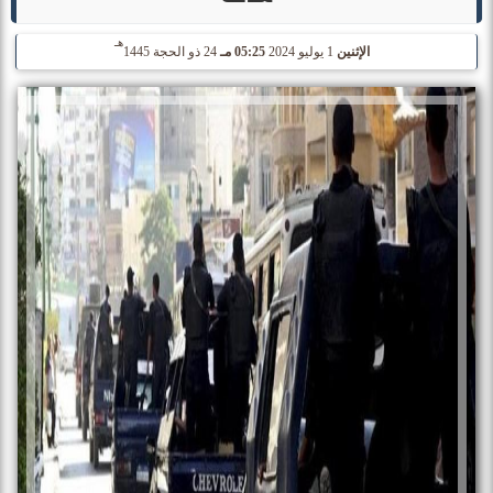
هـ
الإثنين
1 يوليو 2024
05:25 مـ
24 ذو الحجة 1445