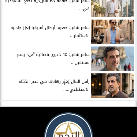
سامر شقير: صفقة EA التاريخية تضع السعودية
في...
سامر شقير: صعود أبطال أفريقيا يُعزز جاذبية
الاستثمار...
سامر شقير: 40 دعوى قضائية تُعيد رسم
مستقبل...
رأس المال يُغيِّر رهاناته في عصر الذكاء
الاصطناعي.....