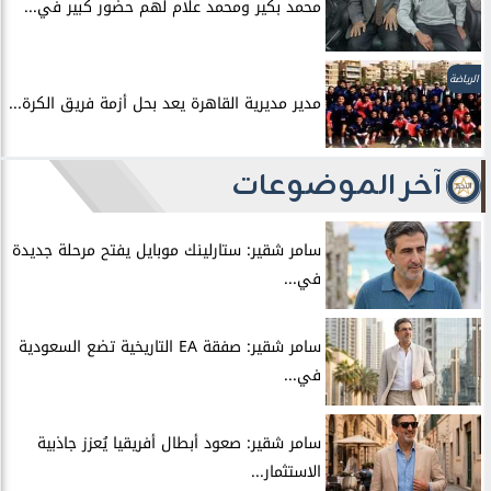
محمد بكير ومحمد علام لهم حضور كبير في...
الرياضة
مدير مديرية القاهرة يعد بحل أزمة فريق الكرة...
آخر الموضوعات
سامر شقير: ستارلينك موبايل يفتح مرحلة جديدة
في...
سامر شقير: صفقة EA التاريخية تضع السعودية
في...
سامر شقير: صعود أبطال أفريقيا يُعزز جاذبية
الاستثمار...