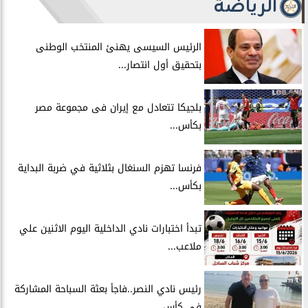
الرياضة
الرئيس السيسى يهنئ المنتخب الوطنى
بتحقيق أول انتصار...
بلجيكا تتعادل مع إيران فى مجموعة مصر
بكأس...
فرنسا تهزم السنغال بثلاثية في ضربة البداية
بكأس...
تبدأ اختبارات نادي الداخلية اليوم الاثنين علي
ملاعب...
رئيس نادي النصر..فاجأ بعثة السباحة المشاركة
في كأس...