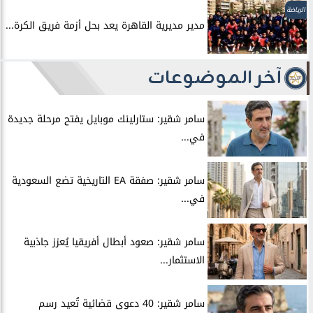
الرياضة
مدير مديرية القاهرة يعد بحل أزمة فريق الكرة...
آخر الموضوعات
سامر شقير: ستارلينك موبايل يفتح مرحلة جديدة
في...
سامر شقير: صفقة EA التاريخية تضع السعودية
في...
سامر شقير: صعود أبطال أفريقيا يُعزز جاذبية
الاستثمار...
سامر شقير: 40 دعوى قضائية تُعيد رسم