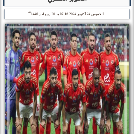
هـ
الخميس
24 أكتوبر 2024
07:16 مـ
20 ربيع آخر 1446