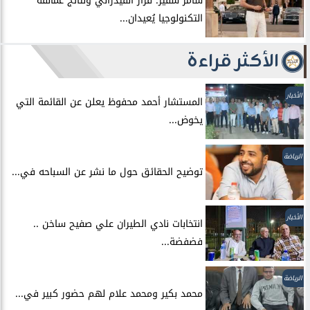
سامر شقير: قرار الفيدرالي ونتائج عمالقة
التكنولوجيا يُعيدان...
الأكثر قراءة
الأخبار
المستشار أحمد محفوظ يعلن عن القائمة التي
يخوض...
الرياضة
توضيح الحقائق حول ما نشر عن السباحه في...
الأخبار
انتخابات نادي الطيران علي صفيح ساخن ..
فضفضة...
الرياضة
محمد بكير ومحمد علام لهم حضور كبير في...