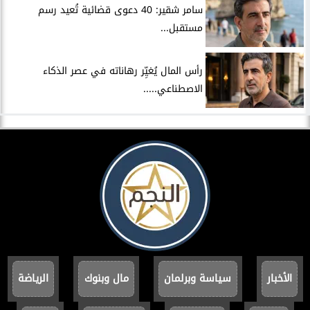
سامر شقير: 40 دعوى قضائية تُعيد رسم
مستقبل...
رأس المال يُغيِّر رهاناته في عصر الذكاء
الاصطناعي.....
الأخبار
سياسة وبرلمان
مال وبنوك
الرياضة