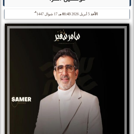
هـ
الأحد
5 أبريل 2026
01:43 مـ
17 شوال 1447