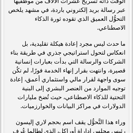
الوقت ذاته تسريح عشرات الآلاف من موظفيها
عبر رسالة بريد إلكتروني باردة، في مشهد يلخص
التحوُّل العميق الذي تقوده ثورة الذكاء
الاصطناعي.
ما حدث ليس مجرد إعادة هيكلة تقليدية، بل
انعكاس لتحول استراتيجي جذري في طريقة بناء
الشركات والرسالة التي بدأت بعبارات إنسانية
قصيرة، وانتهت بقرار إنهاء الخدمة فورًا، لم تكُن
سوى واجهة لقرار مالي واستثماري أعمق، إعادة
توجيه الموارد من العنصر البشري إلى البنية
التحتية للذكاء الاصطناعي، حيث تُضخ مليارات
الدولارات في مراكز البيانات والخوارزميات.
وراء هذا التَّحوُّل يقف اسم بحجم لاري إليسون
رئيس مجلس إداراة أوراكل، الذي لطالما عُرف