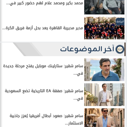
محمد بكير ومحمد علام لهم حضور كبير في...
الرياضة
مدير مديرية القاهرة يعد بحل أزمة فريق الكرة...
آخر الموضوعات
سامر شقير: ستارلينك موبايل يفتح مرحلة جديدة
في...
سامر شقير: صفقة EA التاريخية تضع السعودية
في...
سامر شقير: صعود أبطال أفريقيا يُعزز جاذبية
الاستثمار...