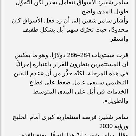
سامر شقير: الأسواق تتعامل بحذر لكن التَّحوُّل
طويل المدى واضح
وأشار سامر شقير، إلى أن رد فعل الأسواق كان
محدودًا، حيث تحرَّك سهم أبل بشكل طفيف
واستقر
قرب مستويات 284–286 دولارًا، وهو ما يعكس
أن المستثمرين ينظرون للقرار باعتباره إجرائيًّا
في هذه المرحلة، لكنّه حذَّر من أن «عدم اليقين
التنظيمي سيبقى عامل ضغط على قطاع
الخدمات في أبل على المدى المتوسط
والطويل».
سامر شقير: فرصة استثمارية كبرى أمام الخليج
ورؤية 2030
وقال سامر شقير: إنَّ هذا التحوُّل يفتح نافذة