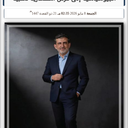
هـ
الجمعة
8 مايو 2026
02:35 مـ
21 ذو القعدة 1447