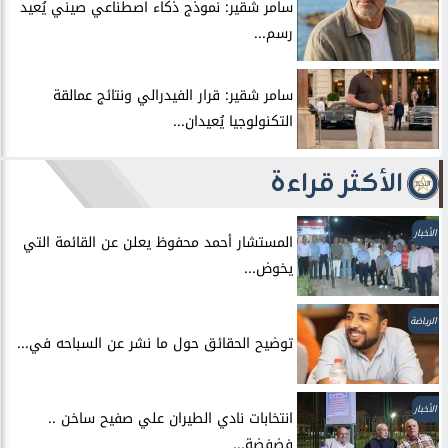
سامر شقير: نموذج ذكاء اصطناعي صيني يُعيد
رسم...
سامر شقير: قرار الفيدرالي ونتائج عمالقة
التكنولوجيا يُعيدان...
الأكثر قراءة
الأخبار
المستشار أحمد محفوظ يعلن عن القائمة التي
يخوض...
الرياضة
توضيح الحقائق حول ما نشر عن السباحه في...
الأخبار
انتخابات نادي الطيران علي صفيح ساخن ..
فضفضة...