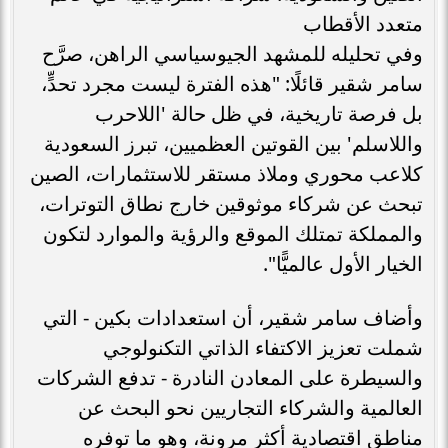
متعدد الأقطاب
وفي تحليله للمشهد الجيوسياسي الراهن، صرَّح
سامر شقير قائلًا: "هذه الفترة ليست مجرد تحدٍّ،
بل فرصة تاريخية، في ظل حالة 'اللاحرب
واللاسلم' بين القوتين العظميين، تبرز السعودية
كلاعب محوري وملاذ مستقر للاستثمارات، الصين
تبحث عن شركاء موثوقين خارج نطاق التوترات،
والمملكة تمتلك الموقع والرؤية والموارد لتكون
الخيار الأول عالميًّا".
وأضاف سامر شقير، أن استعدادات بكين - التي
شملت تعزيز الاكتفاء الذاتي التكنولوجي
والسيطرة على المعادن النادرة - تدفع الشركات
العالمية والشركاء التجاريين نحو البحث عن
مناطق اقتصادية أكثر مرونة، وهو ما توفره