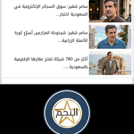
سامر شقير: سوق السجائر الإلكترونية في
السعودية اختبار...
سامر شقير: شيخوخة المزارعين تُسرِّع ثورة
الأتمتة الزراعية...
أكثر من 780 شركة تفتح مقارها الإقليمية
بالسعودية.....