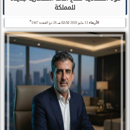
للمملكة
هـ
الأربعاء
13 مايو 2026
12:52 مـ
26 ذو القعدة 1447