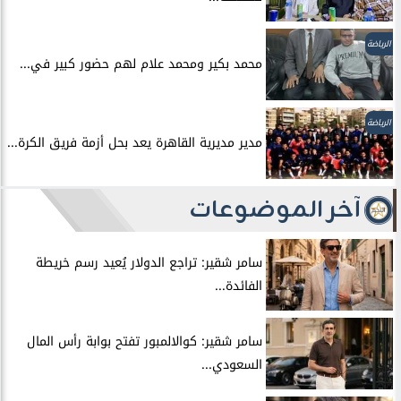
الرياضة
محمد بكير ومحمد علام لهم حضور كبير في...
الرياضة
مدير مديرية القاهرة يعد بحل أزمة فريق الكرة...
آخر الموضوعات
سامر شقير: تراجع الدولار يُعيد رسم خريطة
الفائدة...
سامر شقير: كوالالمبور تفتح بوابة رأس المال
السعودي...