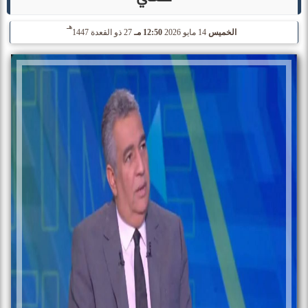
هـ
الخميس
14 مايو 2026
12:50 مـ
27 ذو القعدة 1447