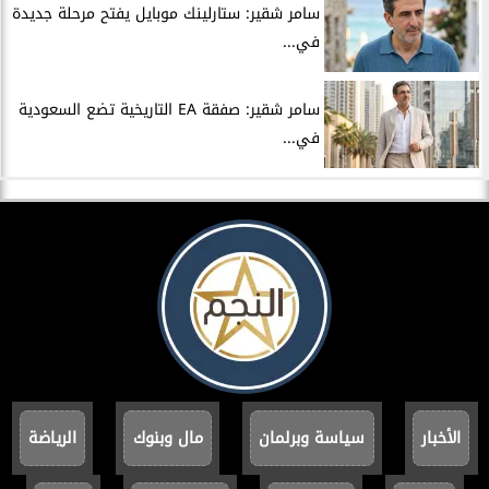
سامر شقير: ستارلينك موبايل يفتح مرحلة جديدة
في...
سامر شقير: صفقة EA التاريخية تضع السعودية
في...
الأخبار
سياسة وبرلمان
مال وبنوك
الرياضة