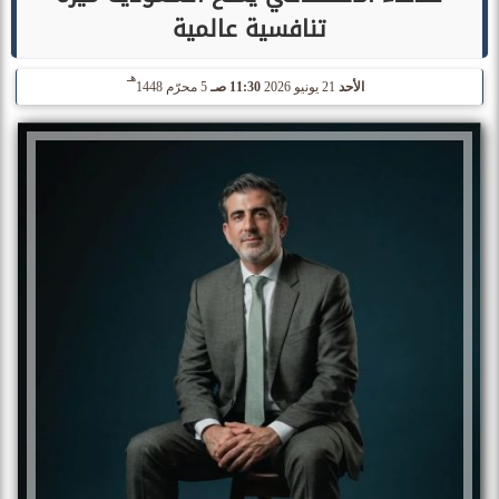
تنافسية عالمية
هـ
الأحد
21 يونيو 2026
11:30 صـ
5 محرّم 1448