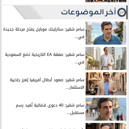
آخر الموضوعات
سامر شقير: ستارلينك موبايل يفتح مرحلة جديدة
في...
سامر شقير: صفقة EA التاريخية تضع السعودية
في...
سامر شقير: صعود أبطال أفريقيا يُعزز جاذبية
الاستثمار...
سامر شقير: 40 دعوى قضائية تُعيد رسم
مستقبل...