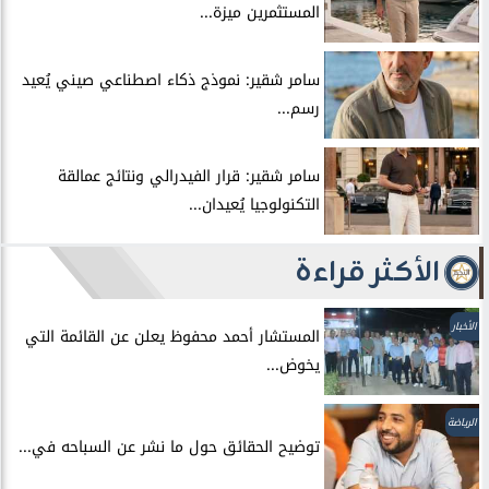
المستثمرين ميزة...
سامر شقير: نموذج ذكاء اصطناعي صيني يُعيد
رسم...
سامر شقير: قرار الفيدرالي ونتائج عمالقة
التكنولوجيا يُعيدان...
الأكثر قراءة
الأخبار
المستشار أحمد محفوظ يعلن عن القائمة التي
يخوض...
الرياضة
توضيح الحقائق حول ما نشر عن السباحه في...