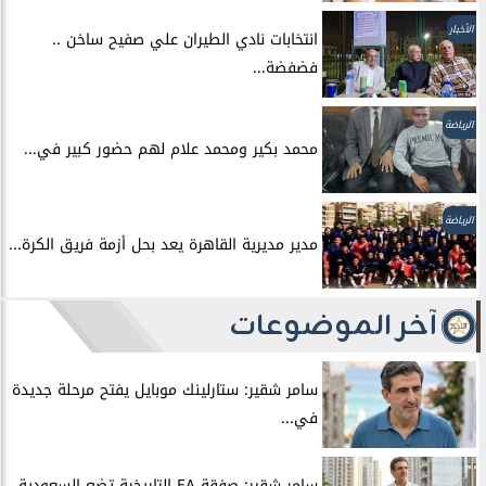
الأخبار
انتخابات نادي الطيران علي صفيح ساخن ..
فضفضة...
الرياضة
محمد بكير ومحمد علام لهم حضور كبير في...
الرياضة
مدير مديرية القاهرة يعد بحل أزمة فريق الكرة...
آخر الموضوعات
سامر شقير: ستارلينك موبايل يفتح مرحلة جديدة
في...
سامر شقير: صفقة EA التاريخية تضع السعودية