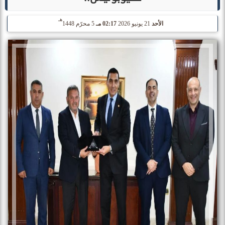
هـ
الأحد
21 يونيو 2026
02:17 مـ
5 محرّم 1448