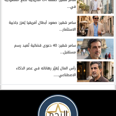
في...
سامر شقير: صعود أبطال أفريقيا يُعزز جاذبية
الاستثمار...
سامر شقير: 40 دعوى قضائية تُعيد رسم
مستقبل...
رأس المال يُغيِّر رهاناته في عصر الذكاء
الاصطناعي.....