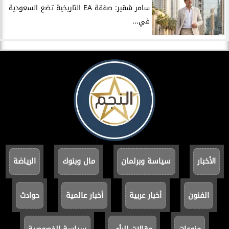
سامر شقير: صفقة EA التاريخية تضع السعودية
في...
الأخبار
سياسة وبرلمان
مال وبنوك
الرياضة
الفنون
أخبار عربية
أخبار عالمية
حوادث