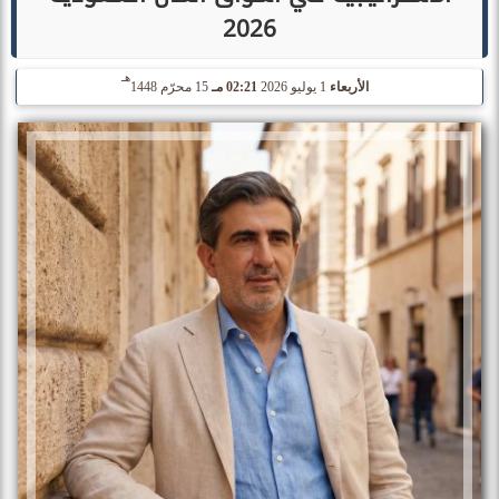
2026
هـ
الأربعاء
1 يوليو 2026
02:21 مـ
15 محرّم 1448