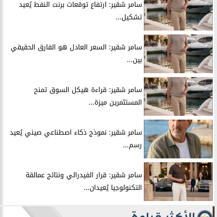
سامر شقير: ارتفاع توقعات برنت النفط يُعيد
تشكيل...
سامر شقير: السعر العادل هو الفارق الحقيقي
بين...
سامر شقير: قراءة هيكل السوق تمنح
المستثمرين ميزة...
سامر شقير: نموذج ذكاء اصطناعي صيني يُعيد
رسم...
سامر شقير: قرار الفيدرالي ونتائج عمالقة
التكنولوجيا يُعيدان...