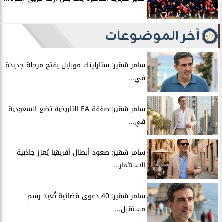
آخر الموضوعات
سامر شقير: ستارلينك موبايل يفتح مرحلة جديدة
في...
سامر شقير: صفقة EA التاريخية تضع السعودية
في...
سامر شقير: صعود أبطال أفريقيا يُعزز جاذبية
الاستثمار...
سامر شقير: 40 دعوى قضائية تُعيد رسم
مستقبل...