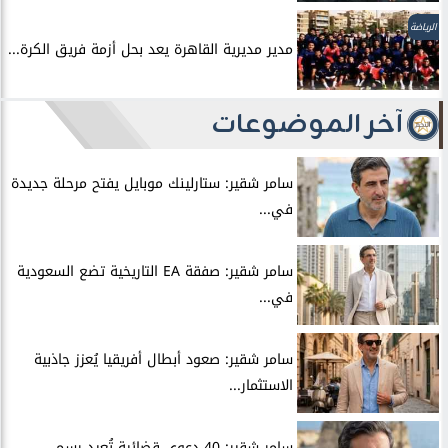
الرياضة
مدير مديرية القاهرة يعد بحل أزمة فريق الكرة...
آخر الموضوعات
سامر شقير: ستارلينك موبايل يفتح مرحلة جديدة
في...
سامر شقير: صفقة EA التاريخية تضع السعودية
في...
سامر شقير: صعود أبطال أفريقيا يُعزز جاذبية
الاستثمار...
سامر شقير: 40 دعوى قضائية تُعيد رسم