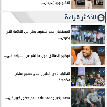
التكنولوجيا يُعيدان...
الأكثر قراءة
الأخبار
المستشار أحمد محفوظ يعلن عن القائمة التي
يخوض...
الرياضة
توضيح الحقائق حول ما نشر عن السباحه في...
الأخبار
انتخابات نادي الطيران علي صفيح ساخن ..
فضفضة...
الرياضة
محمد بكير ومحمد علام لهم حضور كبير في...