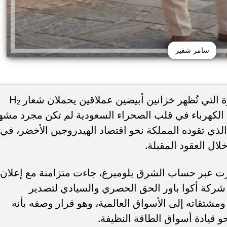
سامر شقير
قال رائد الاستثمار سامر شقير إن الصورة التي تُظهر خزانين أبيضين عملاقين يحملان شعار H₂
الكهرباء في قلب الصحراء السعودية لم تكن مجرد مشه
ذي تقوده المملكة نحو اقتصاد الهيدروجين الأخضر، في
ال العقود المقبلة.
رت عبر حساب الشرق بلومبرغ، جاءت متزامنة مع إعلان
 السعودية في 7 يوليو 2026 منح شركة أكوا باور الحق الحصري والسيادي لتصدير
ومشتقاته إلى الأسواق العالمية، وهو قرار وصفه بأنه
 قيادة أسواق الطاقة النظيفة.