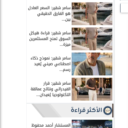
سامر شقير: السعر العادل
هو الفارق الحقيقي
بين...
سامر شقير: قراءة هيكل
السوق تمنح المستثمرين
ميزة...
سامر شقير: نموذج ذكاء
اصطناعي صيني يُعيد
رسم...
سامر شقير: قرار
الفيدرالي ونتائج عمالقة
التكنولوجيا يُعيدان...
الأكثر قراءة
الأخبار
المستشار أحمد محفوظ