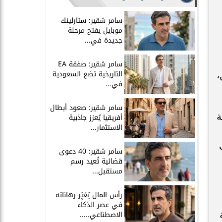
سامر شقير: ستارلينك
موبايل يفتح مرحلة
جديدة في...
سامر شقير: صفقة EA
التاريخية تضع السعودية
،
في...
سامر شقير: صعود أبطال
ة
أفريقيا يُعزز جاذبية
الاستثمار...
سامر شقير: 40 دعوى
قضائية تُعيد رسم
مستقبل...
رأس المال يُغيِّر رهاناته
في عصر الذكاء
الاصطناعي.....