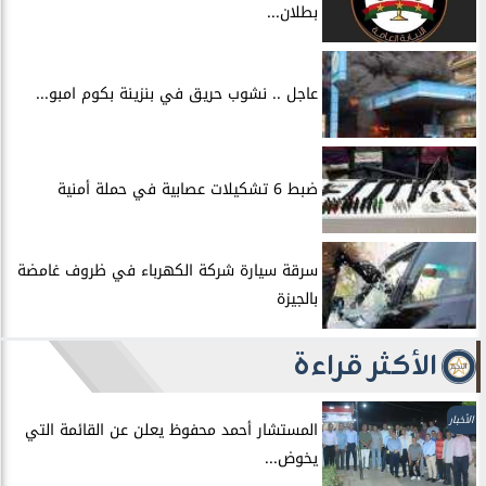
بطلان...
عاجل .. نشوب حريق في بنزينة بكوم امبو...
ضبط 6 تشكيلات عصابية في حملة أمنية
سرقة سيارة شركة الكهرباء في ظروف غامضة
بالجيزة
الأكثر قراءة
الأخبار
المستشار أحمد محفوظ يعلن عن القائمة التي
يخوض...