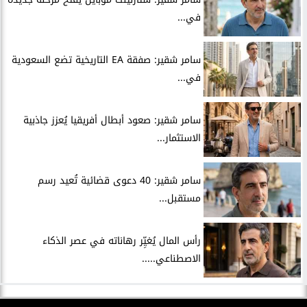
في...
سامر شقير: صفقة EA التاريخية تضع السعودية
في...
سامر شقير: صعود أبطال أفريقيا يُعزز جاذبية
الاستثمار...
سامر شقير: 40 دعوى قضائية تُعيد رسم
مستقبل...
رأس المال يُغيِّر رهاناته في عصر الذكاء
الاصطناعي.....