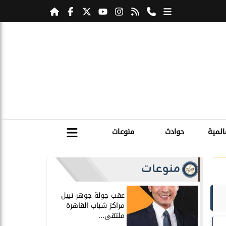
المية
حوادث
منوعات
منوعات
عقب جولة جوهر نبيل
مراكز شباب القاهرة
ملتقى...