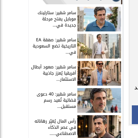
سامر شقير: ستارلينك
موبايل يفتح مرحلة
جديدة في...
سامر شقير: صفقة EA
التاريخية تضع السعودية
في...
سامر شقير: صعود أبطال
أفريقيا يُعزز جاذبية
الاستثمار...
د
سامر شقير: 40 دعوى
قضائية تُعيد رسم
مستقبل...
رأس المال يُغيِّر رهاناته
في عصر الذكاء
الاصطناعي.....