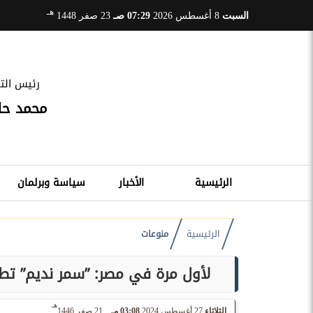
هـ
السبت
8 أغسطس 2026
07:29 صـ
23 صفر 1448
رئيس التح
محمد ح
الرئيسية
الأخبار
سياسة وبرلمان
الرئيسية
منوعات
لأول مرة في مصر: ”سمر نديم” ت
هـ
الثلاثاء
27 أغسطس 2024
03:08 مـ
21 صفر 1446