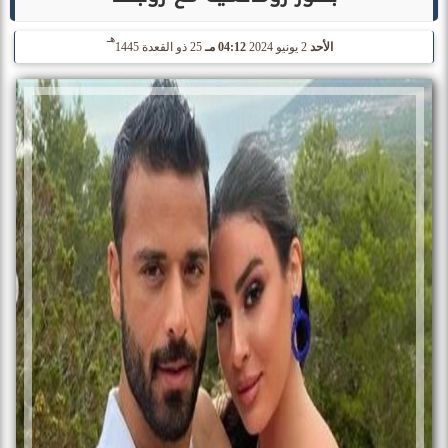
هـ
الأحد
2 يونيو 2024
04:12 مـ
25 ذو القعدة 1445