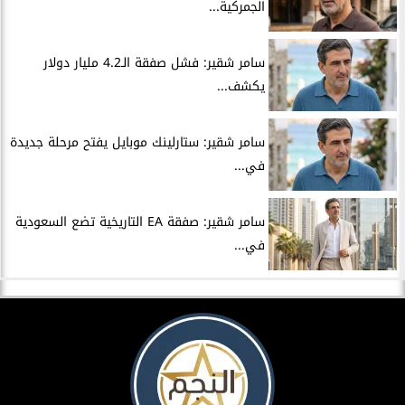
الجمركية...
سامر شقير: فشل صفقة الـ4.2 مليار دولار
يكشف...
سامر شقير: ستارلينك موبايل يفتح مرحلة جديدة
في...
سامر شقير: صفقة EA التاريخية تضع السعودية
في...