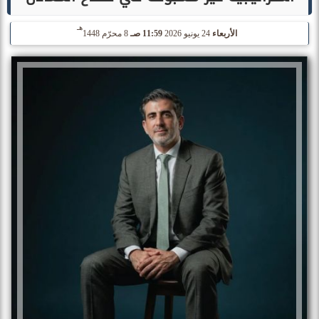
هـ
الأربعاء
24 يونيو 2026
11:59 صـ
8 محرّم 1448