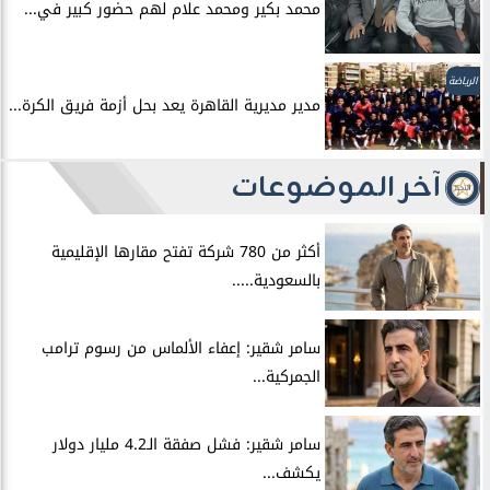
محمد بكير ومحمد علام لهم حضور كبير في...
الرياضة
مدير مديرية القاهرة يعد بحل أزمة فريق الكرة...
آخر الموضوعات
أكثر من 780 شركة تفتح مقارها الإقليمية
بالسعودية.....
سامر شقير: إعفاء الألماس من رسوم ترامب
الجمركية...
سامر شقير: فشل صفقة الـ4.2 مليار دولار
يكشف...