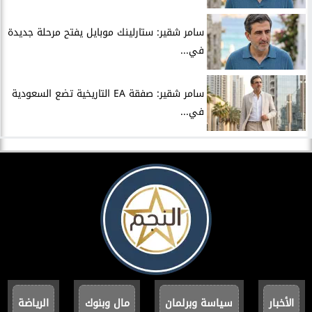
سامر شقير: ستارلينك موبايل يفتح مرحلة جديدة
في...
سامر شقير: صفقة EA التاريخية تضع السعودية
في...
الأخبار
سياسة وبرلمان
مال وبنوك
الرياضة